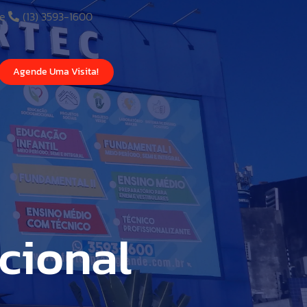
de
(13) 3593-1600
Agende Uma Visita!
cional
al
l II