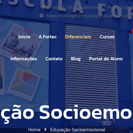
Mecatrônica
R. Indaiá, 119 - Guilhermina - Praia Gran
faleconosco@fortecpraiagrande.com.br
Recursos Humanos
Início
A Fortec
Diferenciais
Cursos
Médio Técnico
Sobre Nós
Acompanhamento
Informações
Contato
Blog
Portal do Aluno
Psicopedagógico
Marketing
Nossa Estrutura
ClipEscola
Manual do Aluno
Educação Infantil
Mecatrônica
Regimento Escolar
Educação
Bolsa de Estudos
Fundamental I
Recursos Humanos
Proposta Pedagógica
Educação Infantil
Socioemocional
ção Socioemo
Conveniados
Fundamental II
Ensino Fundament
Google For Education
Direitos e Obrigações |
Ensino Médio
Ensino Fundamenta
Laboratório Maker
Aluno Bolsista
Home
Educação Socioemocional