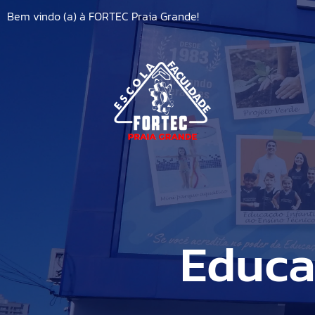
Ensino Fundamental I
Comércio Exterior
Bem vindo (a) à FORTEC Praia Grande!
Ensino Fundamental II
Informática
Ensino Médio
Ensino Básico
Médio Técnico
Educação Infantil
Administração
Ensino Fundamental I
Comércio Exterior
Ensino Fundamental II
Informática
Educa
Ensino Médio