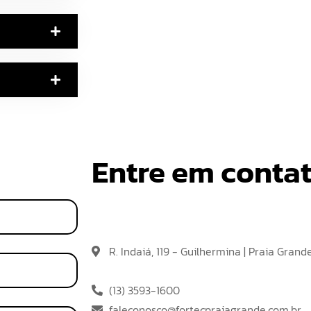
Estamos te esperando
Entre em conta
Para tirar dúvidas, dar sugestões ou fazer 
nosso Whatsapp, telefone ou preencha o for
R. Indaiá, 119 - Guilhermina | Praia Grand
Seg - Sex 8h30 às 19h
(13) 3593-1600
faleconosco@fortecpraiagrande.com.br