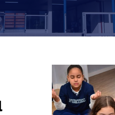
Ensino Médio
Modalidades
LGPD
Ensino Médio Técn
Orientação Educacional
Lista de Material
PES English
FAQ
Responsabilidade
Social
l