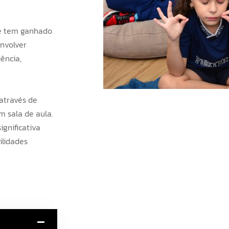
e tem ganhado
nvolver
ência,
através de
m sala de aula.
gnificativa
ilidades