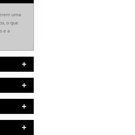
verem uma
s, o que
s e a