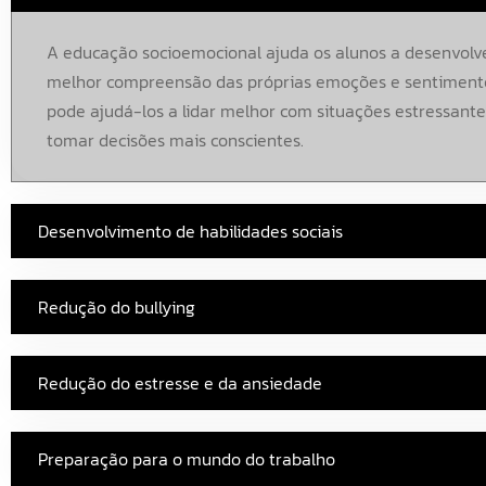
A educação socioemocional ajuda os alunos a desenvol
melhor compreensão das próprias emoções e sentimento
pode ajudá-los a lidar melhor com situações estressante
tomar decisões mais conscientes.
Desenvolvimento de habilidades sociais
Redução do bullying
Redução do estresse e da ansiedade
Preparação para o mundo do trabalho