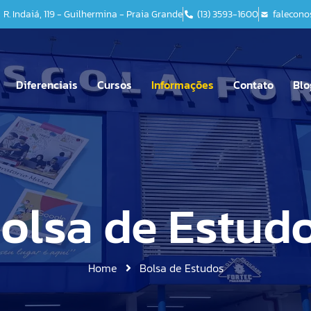
R. Indaiá, 119 - Guilhermina - Praia Grande
(13) 3593-1600
falecono
o
Marketing
rior
Mecatrônica
Diferenciais
Cursos
Informações
Contato
Blo
Recursos Humanos
Acompanhamento
Manual do Aluno
Educ
o
Médio Técnico
Psicopedagógico
rutura
Bolsa de Estudos
Fund
o
Marketing
ClipEscola
 Escolar
Conveniados
Fund
olsa de Estud
rior
Mecatrônica
Educação
Pedagógica
Educação Infantil
Direitos e Obrigações |
Ensi
Socioemocional
Recursos Humanos
Aluno Bolsista
Ensino Fundamental
Google For Education
Home
Bolsa de Estudos
LGPD
Ensino Fundamental II
Laboratório Maker
Lista de Material