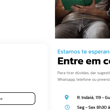
Estamos te espera
Entre em 
Para tirar dúvidas, dar suges
Whatsapp, telefone ou preench
R. Indaiá, 119 - 
Seg - Sex 8h30 à