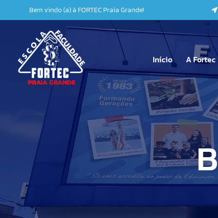
Bem vindo (a) à FORTEC Praia Grande!
Educação Infantil
Administraçã
Ensino Fundamental I
Comércio Exte
Início
A Fortec
Ensino Fundamental II
Informática
Sobre Nós
Ensino Médio
Ensino Básico
Médio Técnic
Nossa Est
Educação Infantil
Administraçã
Regimento
B
Ensino Fundamental I
Comércio Exte
Proposta 
Ensino Fundamental II
Informática
Ensino Médio