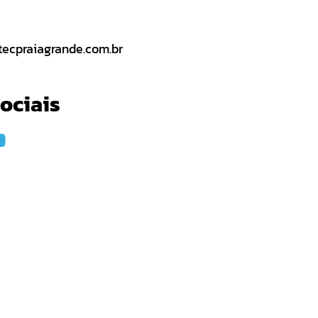
tecpraiagrande.com.br
ociais