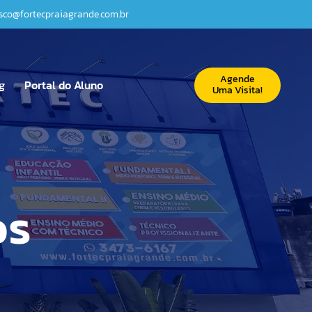
sco@fortecpraiagrande.com.br
Agende
g
Portal do Aluno
Uma Visita!
ação Infantil
amental I
amental II
os
no Médio