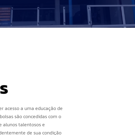
Ensino Médio
Modalidades
FAQ
Ensino Médio Técnico
Orientação Educacional
PES English
Responsabilidade
Social
s
er acesso a uma educação de
 bolsas são concedidas com o
e alunos talentosos e
ndentemente de sua condição